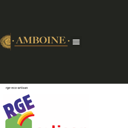
rge-eco-artisan