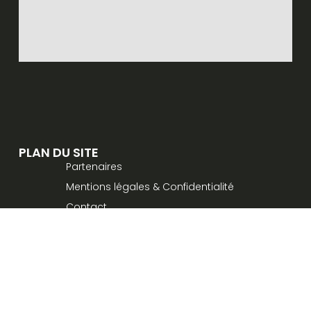
PLAN DU SITE
Partenaires
Mentions légales & Confidentialité
Contact
© AMBOINE SARL 2025 -
Réalisation KBI-MEDIA